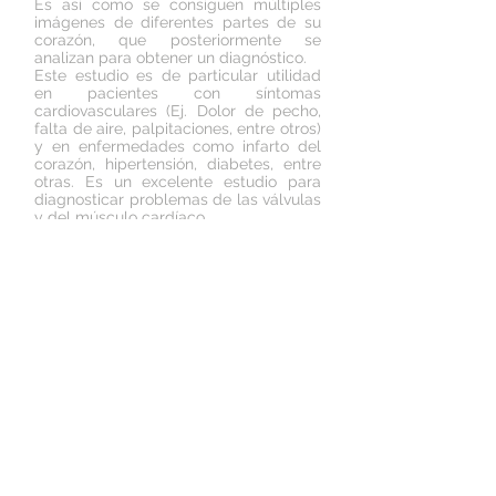
Es así como se consiguen múltiples
imágenes de diferentes partes de su
corazón, que posteriormente se
analizan para obtener un diagnóstico.
Este estudio es de particular utilidad
en pacientes con síntomas
cardiovasculares (Ej. Dolor de pecho,
falta de aire, palpitaciones, entre otros)
y en enfermedades como infarto del
corazón, hipertensión, diabetes, entre
otras. Es un excelente estudio para
diagnosticar problemas de las válvulas
y del músculo cardíaco.
Para mayor información, ¡acérquese a
nosotros!
Información adicional:
1. Chen, M. (2015). Ecocardiografía.
21/Junio/2017, de MedlinePlus Sitio web:
https://medlineplus.gov/spanish/ency/article
/003869.htm
Dr. Juan René Serna Garza
21/Junio/2017