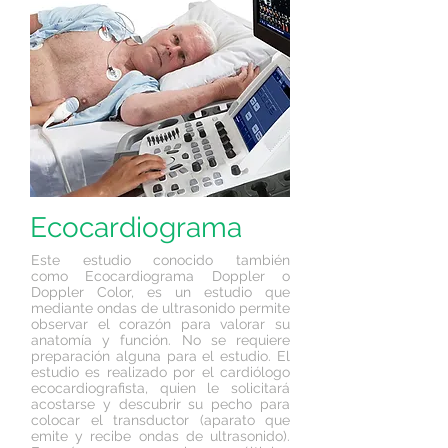
Ecocardiograma
Este estudio conocido también
como Ecocardiograma Doppler o
Doppler Color, es un estudio que
mediante ondas de ultrasonido permite
observar el corazón para valorar su
anatomía y función. No se requiere
preparación alguna para el estudio. El
estudio es realizado por el cardiólogo
ecocardiografista, quien le solicitará
acostarse y descubrir su pecho para
colocar el transductor (aparato que
emite y recibe ondas de ultrasonido).