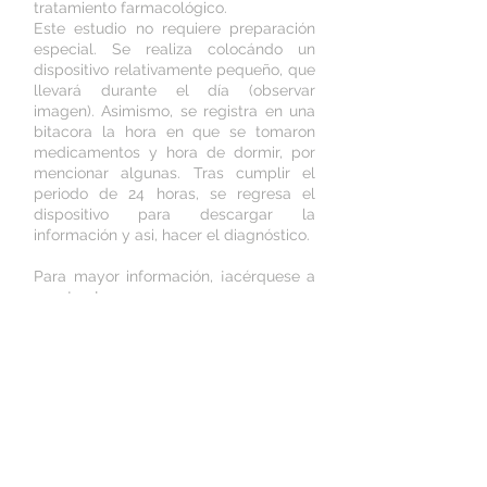
tratamiento farmacológico.
Este estudio no requiere preparación
especial. Se realiza colocándo un
dispositivo relativamente pequeño, que
llevará durante el día (observar
imagen). Asimismo, se registra en una
bitacora la hora en que se tomaron
medicamentos y hora de dormir, por
mencionar algunas. Tras cumplir el
periodo de 24 horas, se regresa el
dispositivo para descargar la
información y asi, hacer el diagnóstico.
Para mayor información, ¡acérquese a
nosotros!
Información adicional:
1. National Heart Foundation and High Blood
Pressure Research Council of Australia. (2011).
Ambulatory blood pressure monitoring.
21/Junio/2017, de Australian Family Physician
Sitio web:
https://www.heartfoundation.org.au/images/u
ploads/publications/ABPM-APF-Nov-2011.pdf