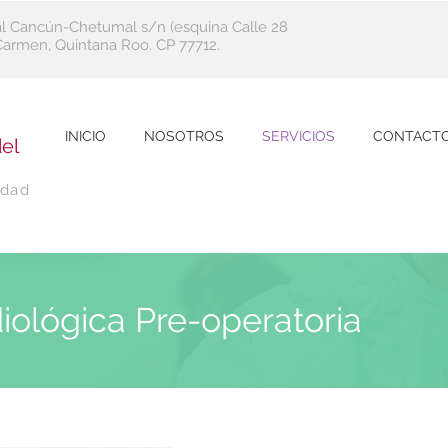
al Cancún-Chetumal s/n (esquina Calle 28
l Carmen, Quintana Roo. CP 77712.
INICIO
NOSOTROS
SERVICIOS
CONTACT
el
idad
iológica Pre-operatoria