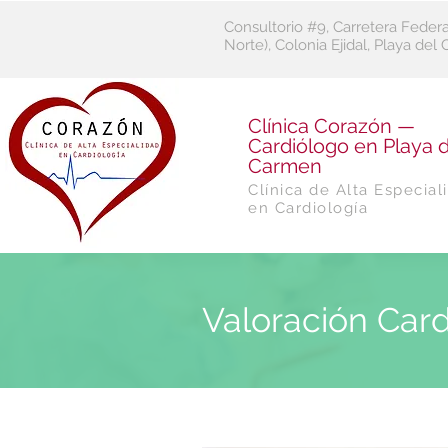
Consultorio #9, Carretera Feder
Norte), Colonia Ejidal, Playa de
​Clínica Corazón —
Cardiólogo en Playa d
Carmen
Clínica de Alta Especial
en Cardiología
Valoración Card