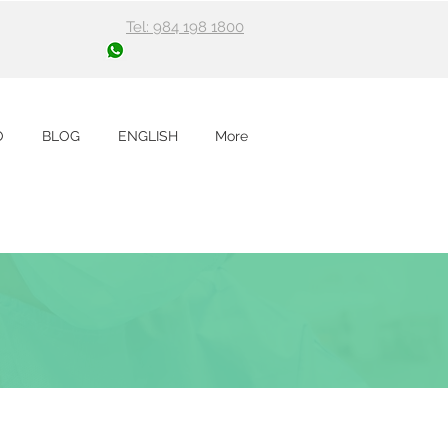
Tel: 984 198 1800
O
BLOG
ENGLISH
More