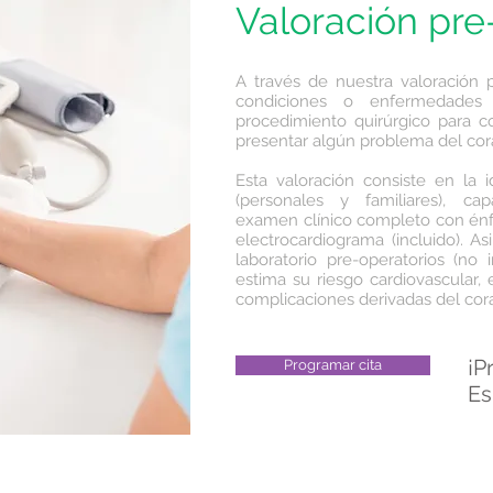
Valoración pre
A través de nuestra valoración p
condiciones o enfermedades
procedimiento quirúrgico para co
presentar algún problema del cora
Esta valoración consiste en la 
(personales y familiares), cap
examen clínico completo con énfa
electrocardiograma (incluido). A
laboratorio pre-operatorios (no 
estima su riesgo cardiovascular, 
complicaciones derivadas del cora
¡P
Programar cita
Es