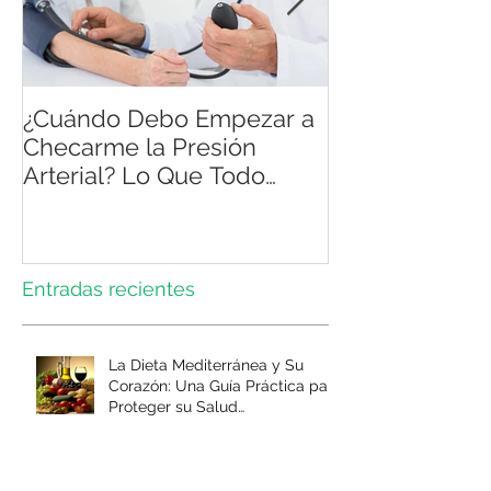
¿Cuándo Debo Empezar a
Atención integ
Checarme la Presión
pacientes con
Arterial? Lo Que Todo
Adulto en México Necesita
Saber
Entradas recientes
La Dieta Mediterránea y Su
Corazón: Una Guía Práctica para
Proteger su Salud
Cardiovascular