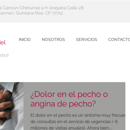
al Cancún-Chetumal s/n (esquina Calle 28
l Carmen, Quintana Roo. CP 77712.
INICIO
NOSOTROS
SERVICIOS
CONTACT
el
idad
¿Dolor en el pecho o
angina de pecho?
El dolor en el pecho es un síntoma muy frecuent
de consultas en el servicio de urgencias (~6
millones de visitas anuales). Ahora bien,...