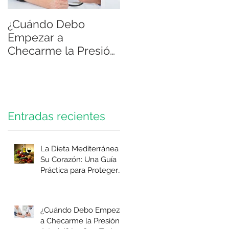
¿Cuándo Debo
Atención integral
Empezar a
para pacientes con
Checarme la Presión
diabetes
Arterial? Lo Que
Todo Adulto en
México Necesita
Saber
Entradas recientes
La Dieta Mediterránea y
Su Corazón: Una Guía
Práctica para Proteger
su Salud Cardiovascular
¿Cuándo Debo Empezar
a Checarme la Presión