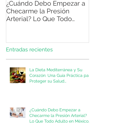
¿Cuándo Debo Empezar a
Atención integ
Checarme la Presión
pacientes con
Arterial? Lo Que Todo
Adulto en México Necesita
Saber
Entradas recientes
La Dieta Mediterránea y Su
Corazón: Una Guía Práctica para
Proteger su Salud
Cardiovascular
¿Cuándo Debo Empezar a
Checarme la Presión Arterial?
Lo Que Todo Adulto en México
Necesita Saber