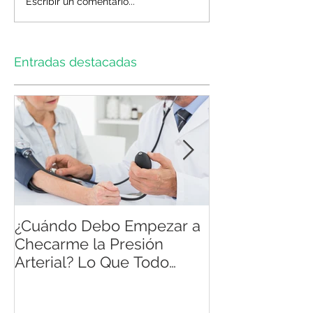
Escribir un comentario...
Entradas destacadas
¿Cuándo Debo Empezar a
Atención integ
Checarme la Presión
pacientes con
Arterial? Lo Que Todo
Adulto en México Necesita
Saber