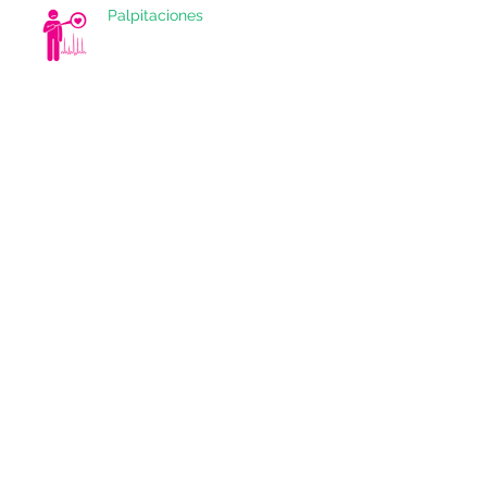
Palpitaciones
¿Dolor en el pecho o angina de
pecho?
¿Seré Diabético? Lo Que Todo
Mexicano Debe Saber Sobre la
Diabetes y Su Corazón
Evaluación en atletas para
prevenir la muerte súbita
cardíaca